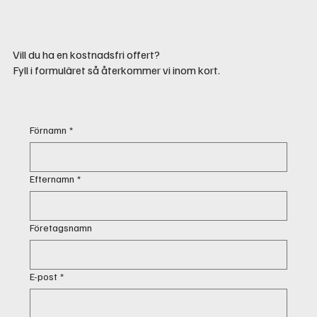
Begär Offert
Vill du ha en kostnadsfri offert?
Fyll i formuläret så återkommer vi inom kort.
Förnamn
*
Efternamn
*
Företagsnamn
E-post
*