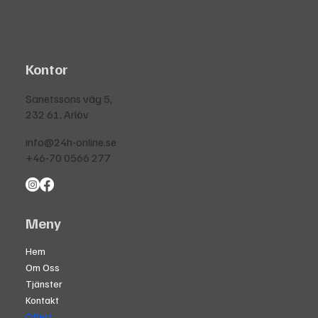
Kontor
Sanetssons väg 5,
232 61, Arlöv
info@24h-online.se
+46-70 0566 277
Meny
Hem
Om Oss
Tjänster
Kontakt
Offert